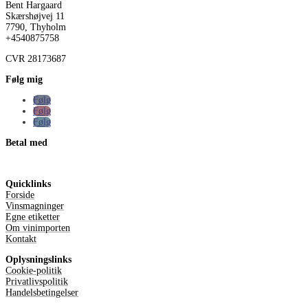
Bent Hargaard
Skærshøjvej 11
7790, Thyholm
+4540875758
CVR
28173687
Følg mig
Følg
Følg
Følg
Betal med
Quicklinks
Forside
Vinsmagninger
Egne etiketter
Om vinimporten
Kontakt
Oplysningslinks
Cookie-politik
Privatlivspolitik
Handelsbetingelser