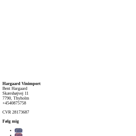
Hargaard Vinimport
Bent Hargaard
Skærshøjvej 11
7790, Thyholm
+4540875758
CVR
28173687
Følg mig
Følg
Følg