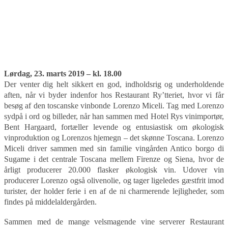
Lørdag, 23. marts 2019 – kl. 18.00
Der venter dig helt sikkert en god, indholdsrig og underholdende
aften, når vi byder indenfor hos Restaurant Ry’tteriet, hvor vi får
besøg af den toscanske vinbonde Lorenzo Miceli. Tag med Lorenzo
sydpå i ord og billeder, når han sammen med Hotel Rys vinimportør,
Bent Hargaard, fortæller levende og entusiastisk om økologisk
vinproduktion og Lorenzos hjemegn – det skønne Toscana. Lorenzo
Miceli driver sammen med sin familie vingården Antico borgo di
Sugame i det centrale Toscana mellem Firenze og Siena, hvor de
årligt producerer 20.000 flasker økologisk vin. Udover vin
producerer Lorenzo også olivenolie, og tager ligeledes gæstfrit imod
turister, der holder ferie i en af de ni charmerende lejligheder, som
findes på middelaldergården.
Sammen med de mange velsmagende vine serverer Restaurant