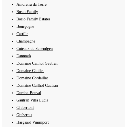
Amoreira da Torre
Bosio Family
Bosio Family Estates
Bourgogne
Castilla
Champagne
Coteaux de Schendgen
Danmark
Domaine Cailhol Gautran
Domaine Chollet
Domaine Cordaillat
Domaine Gailhol Gautran
Durdon Bouval
Gautran Villa Lucia
Giubertoni
Giubertus
Hargaard Vinimport