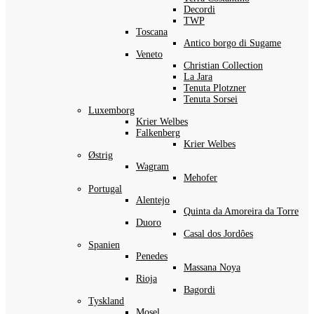
Decordi
TWP
Toscana
Antico borgo di Sugame
Veneto
Christian Collection
La Jara
Tenuta Plotzner
Tenuta Sorsei
Luxemborg
Krier Welbes
Falkenberg
Krier Welbes
Østrig
Wagram
Mehofer
Portugal
Alentejo
Quinta da Amoreira da Torre
Duoro
Casal dos Jordôes
Spanien
Penedes
Massana Noya
Rioja
Bagordi
Tyskland
Mosel