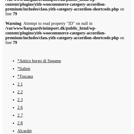
content/plugins/yith-woocommerce-category-accordion-
premium/includes/class.yith-category-accordion-shortcode.php
on
line
79
Warning
: Attempt to read property "ID" on null in
/var/www/hargaardvinimport.dk/public_html/wp-
content/plugins/yith-woocommerce-category-accordion-
premium/includes/class.yith-category-accordion-shortcode.php
on
line
79
*Antico borgo di Sugame
*Italien
*Toscana
2.1
2.2
2.3
2.6
2.7
2.8
Alcardet