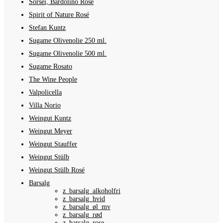
Sorsei, Bardolino Rosé
Spirit of Nature Rosé
Stefan Kuntz
Sugame Olivenolie 250 ml.
Sugame Olivenolie 500 ml.
Sugame Rosato
The Wine People
Valpolicella
Villa Norio
Weingut Kuntz
Weingut Meyer
Weingut Stauffer
Weingut Stülb
Weingut Stülb Rosé
Barsalg
z_barsalg_alkoholfri
z_barsalg_hvid
z_barsalg_øl_mv
z_barsalg_rød
z_barsalg_rose