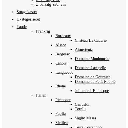
z_barsalg_sød_vin
Smagekasser
Ukategoriseret
Lande
Frankrig
Bordeaux
Chateau La Caderie
Alsace
Aimestentz
Bergerac
Domaine Monbouche
Cahors
Domaine Lacapelle
Languedoc
Domaine de Gournier
Domaine de Petit Roubié
Rhone
Julien de l´Embisque
Italien
Piemonte
Giribaldi
Torelli
Puglia
Vaglio Massa
Sicilien
Terra Costantino