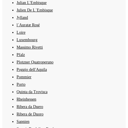
Julian L'Embisque
Julien De L´Embisque
Jylland
l´Auratæ Rosé
Loire
Luxembourg
Massimo Rivetti
Pfalz
Plotzner Quatroperuno
Poggio dell'Aquila
Pommier
Porto
Quinta da Trovisca
Rheinhessen
Ribera da Duero
Ribera de Duoro
Sapnien