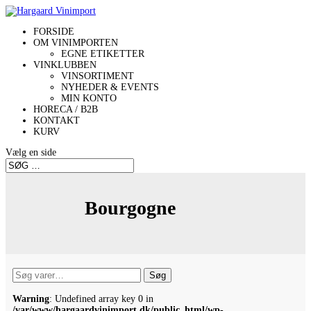
FORSIDE
OM VINIMPORTEN
EGNE ETIKETTER
VINKLUBBEN
VINSORTIMENT
NYHEDER & EVENTS
MIN KONTO
HORECA / B2B
KONTAKT
KURV
Vælg en side
Bourgogne
Søg
Søg
efter:
Warning
: Undefined array key 0 in
/var/www/hargaardvinimport.dk/public_html/wp-