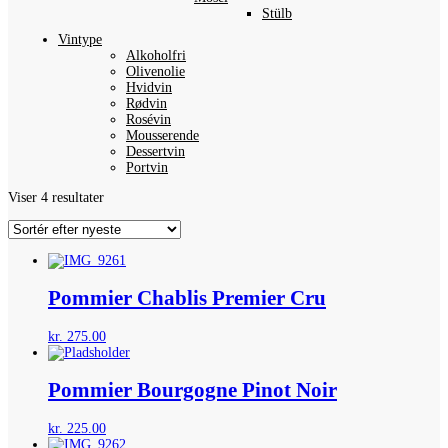
Stülb
Vintype
Alkoholfri
Olivenolie
Hvidvin
Rødvin
Rosévin
Mousserende
Dessertvin
Portvin
Sorteret
Viser 4 resultater
efter
seneste
Pommier Chablis Premier Cru
kr.
275.00
Pommier Bourgogne Pinot Noir
kr.
225.00