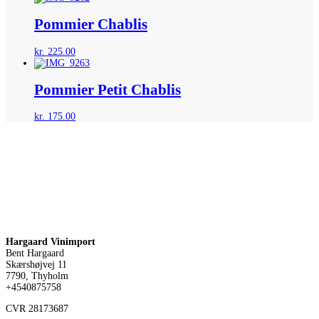
Pommier Chablis
kr.
225.00
Pommier Petit Chablis
kr.
175.00
Hargaard Vinimport
Bent Hargaard
Skærshøjvej 11
7790, Thyholm
+4540875758
CVR
28173687