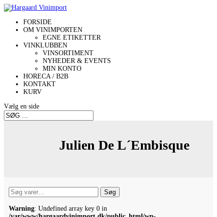
FORSIDE
OM VINIMPORTEN
EGNE ETIKETTER
VINKLUBBEN
VINSORTIMENT
NYHEDER & EVENTS
MIN KONTO
HORECA / B2B
KONTAKT
KURV
Vælg en side
Julien De L´Embisque
Søg
Søg
efter:
Warning
: Undefined array key 0 in
/var/www/hargaardvinimport.dk/public_html/wp-