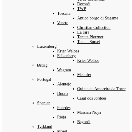
Decordi
TWP
Toscana
Antico borgo di Sugame
Veneto
Christian Collection
La Jara
Tenuta Plotzner
Tenuta Sorsei
Luxemborg
Krier Welbes
Falkenberg
Krier Welbes
Østrig
Wagram
Mehofer
Portugal
Alentejo
Quinta da Amoreira da Torre
Duoro
Casal dos Jordôes
Spanien
Penedes
Massana Noya
Rioja
Bagordi
Tyskland
Mosel