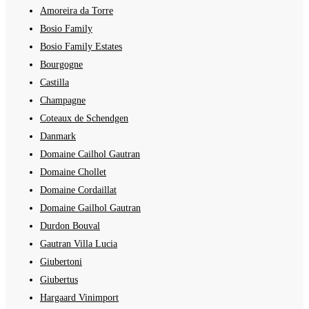
Amoreira da Torre
Bosio Family
Bosio Family Estates
Bourgogne
Castilla
Champagne
Coteaux de Schendgen
Danmark
Domaine Cailhol Gautran
Domaine Chollet
Domaine Cordaillat
Domaine Gailhol Gautran
Durdon Bouval
Gautran Villa Lucia
Giubertoni
Giubertus
Hargaard Vinimport