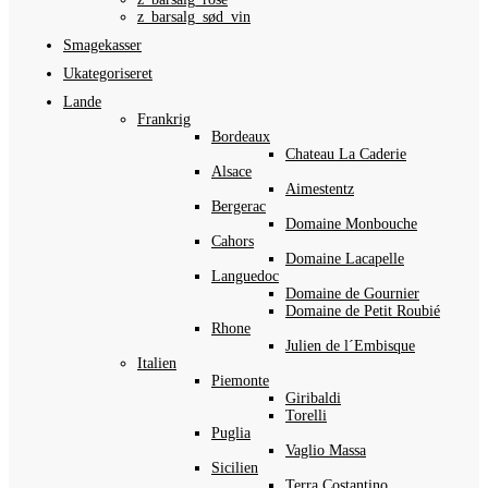
z_barsalg_sød_vin
Smagekasser
Ukategoriseret
Lande
Frankrig
Bordeaux
Chateau La Caderie
Alsace
Aimestentz
Bergerac
Domaine Monbouche
Cahors
Domaine Lacapelle
Languedoc
Domaine de Gournier
Domaine de Petit Roubié
Rhone
Julien de l´Embisque
Italien
Piemonte
Giribaldi
Torelli
Puglia
Vaglio Massa
Sicilien
Terra Costantino