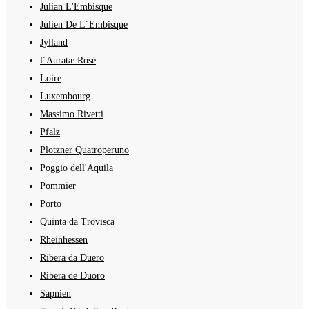
Julian L'Embisque
Julien De L´Embisque
Jylland
l´Auratæ Rosé
Loire
Luxembourg
Massimo Rivetti
Pfalz
Plotzner Quatroperuno
Poggio dell'Aquila
Pommier
Porto
Quinta da Trovisca
Rheinhessen
Ribera da Duero
Ribera de Duoro
Sapnien