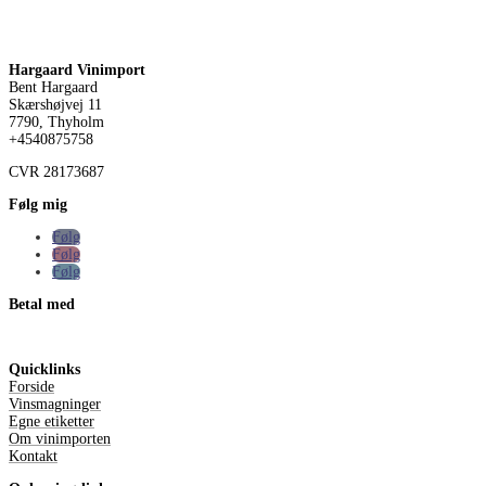
Hargaard Vinimport
Bent Hargaard
Skærshøjvej 11
7790, Thyholm
+4540875758
CVR
28173687
Følg mig
Følg
Følg
Følg
Betal med
Quicklinks
Forside
Vinsmagninger
Egne etiketter
Om vinimporten
Kontakt