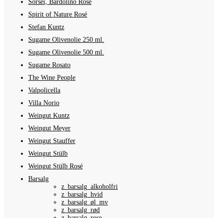
Sorsei, Bardolino Rosé
Spirit of Nature Rosé
Stefan Kuntz
Sugame Olivenolie 250 ml.
Sugame Olivenolie 500 ml.
Sugame Rosato
The Wine People
Valpolicella
Villa Norio
Weingut Kuntz
Weingut Meyer
Weingut Stauffer
Weingut Stülb
Weingut Stülb Rosé
Barsalg
z_barsalg_alkoholfri
z_barsalg_hvid
z_barsalg_øl_mv
z_barsalg_rød
z_barsalg_rose