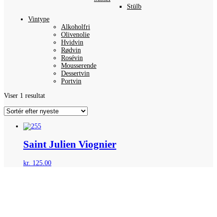
Stülb
Vintype
Alkoholfri
Olivenolie
Hvidvin
Rødvin
Rosévin
Mousserende
Dessertvin
Portvin
Viser 1 resultat
Saint Julien Viognier
kr.
125.00