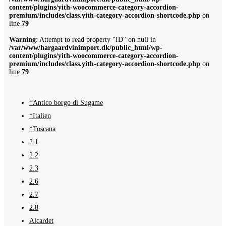
content/plugins/yith-woocommerce-category-accordion-
premium/includes/class.yith-category-accordion-shortcode.php
on
line
79
Warning
: Attempt to read property "ID" on null in
/var/www/hargaardvinimport.dk/public_html/wp-
content/plugins/yith-woocommerce-category-accordion-
premium/includes/class.yith-category-accordion-shortcode.php
on
line
79
*Antico borgo di Sugame
*Italien
*Toscana
2.1
2.2
2.3
2.6
2.7
2.8
Alcardet