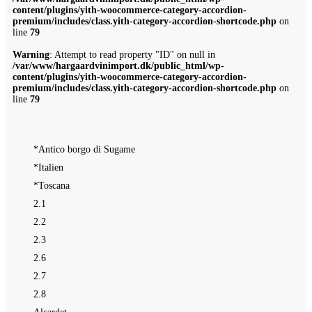
content/plugins/yith-woocommerce-category-accordion-
premium/includes/class.yith-category-accordion-shortcode.php
on
line
79
Warning
: Attempt to read property "ID" on null in
/var/www/hargaardvinimport.dk/public_html/wp-
content/plugins/yith-woocommerce-category-accordion-
premium/includes/class.yith-category-accordion-shortcode.php
on
line
79
*Antico borgo di Sugame
*Italien
*Toscana
2.1
2.2
2.3
2.6
2.7
2.8