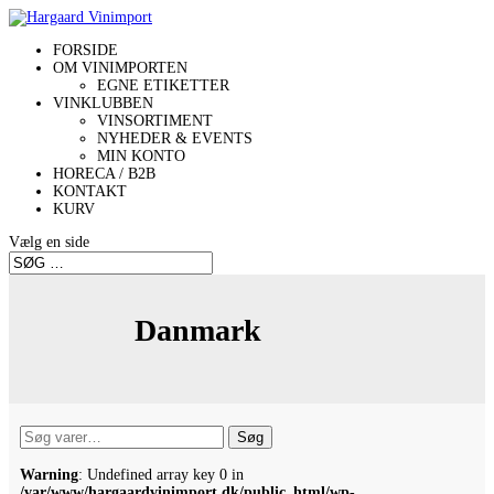
FORSIDE
OM VINIMPORTEN
EGNE ETIKETTER
VINKLUBBEN
VINSORTIMENT
NYHEDER & EVENTS
MIN KONTO
HORECA / B2B
KONTAKT
KURV
Vælg en side
Danmark
Søg
Søg
efter:
Warning
: Undefined array key 0 in
/var/www/hargaardvinimport.dk/public_html/wp-