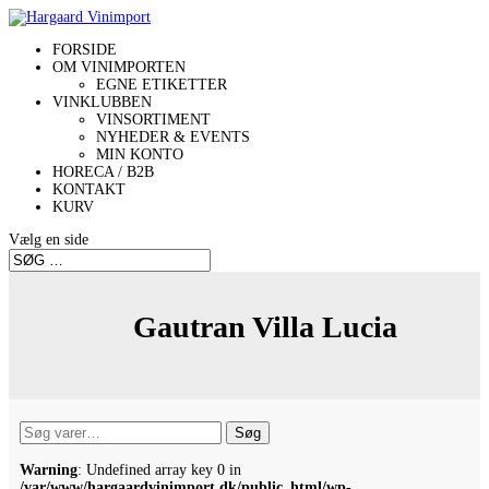
FORSIDE
OM VINIMPORTEN
EGNE ETIKETTER
VINKLUBBEN
VINSORTIMENT
NYHEDER & EVENTS
MIN KONTO
HORECA / B2B
KONTAKT
KURV
Vælg en side
Gautran Villa Lucia
Søg
Søg
efter:
Warning
: Undefined array key 0 in
/var/www/hargaardvinimport.dk/public_html/wp-