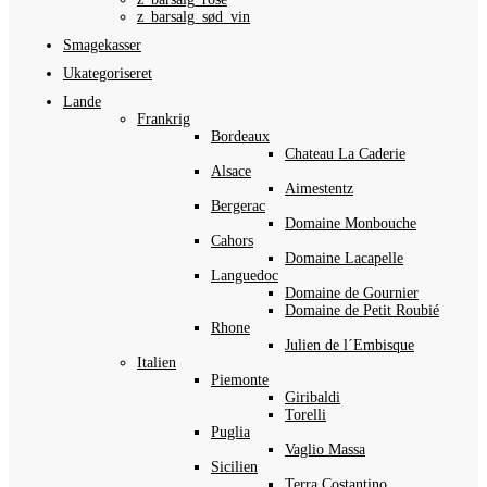
z_barsalg_sød_vin
Smagekasser
Ukategoriseret
Lande
Frankrig
Bordeaux
Chateau La Caderie
Alsace
Aimestentz
Bergerac
Domaine Monbouche
Cahors
Domaine Lacapelle
Languedoc
Domaine de Gournier
Domaine de Petit Roubié
Rhone
Julien de l´Embisque
Italien
Piemonte
Giribaldi
Torelli
Puglia
Vaglio Massa
Sicilien
Terra Costantino