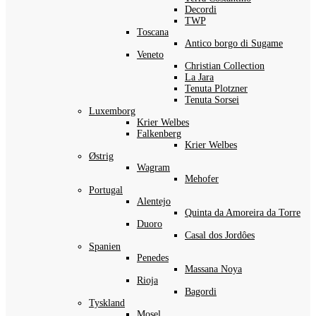
Decordi
TWP
Toscana
Antico borgo di Sugame
Veneto
Christian Collection
La Jara
Tenuta Plotzner
Tenuta Sorsei
Luxemborg
Krier Welbes
Falkenberg
Krier Welbes
Østrig
Wagram
Mehofer
Portugal
Alentejo
Quinta da Amoreira da Torre
Duoro
Casal dos Jordôes
Spanien
Penedes
Massana Noya
Rioja
Bagordi
Tyskland
Mosel