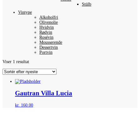
Stülb
Vintype
Alkoholfri
Olivenolie
Hvidvin
Rødvin
Rosévin
Mousserende
Dessertvin
Portvin
Viser 1 resultat
Gautran Villa Lucia
kr.
160.00