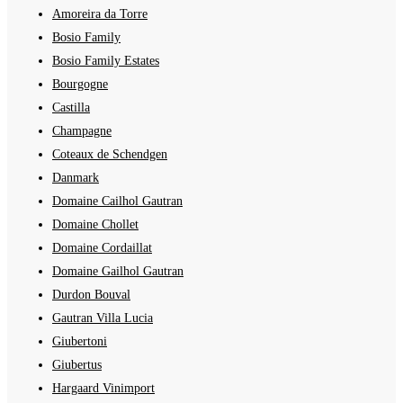
Amoreira da Torre
Bosio Family
Bosio Family Estates
Bourgogne
Castilla
Champagne
Coteaux de Schendgen
Danmark
Domaine Cailhol Gautran
Domaine Chollet
Domaine Cordaillat
Domaine Gailhol Gautran
Durdon Bouval
Gautran Villa Lucia
Giubertoni
Giubertus
Hargaard Vinimport