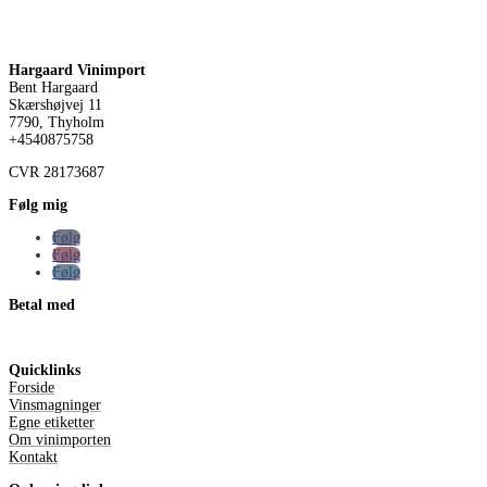
Hargaard Vinimport
Bent Hargaard
Skærshøjvej 11
7790, Thyholm
+4540875758
CVR
28173687
Følg mig
Følg
Følg
Følg
Betal med
Quicklinks
Forside
Vinsmagninger
Egne etiketter
Om vinimporten
Kontakt