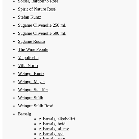
Sorsei, Bardolino Rosé
Spirit of Nature Rosé
Stefan Kuntz
Sugame Olivenolie 250 ml.
Sugame Olivenolie 500 ml.
Sugame Rosato
The Wine People
Valpolicella
Villa Norio
Weingut Kuntz
Weingut Meyer
Weingut Stauffer
Weingut Stülb
Weingut Stülb Rosé
Barsalg
z_barsalg_alkoholfri
z_barsalg_hvid
z_barsalg_øl_mv
z_barsalg_rød
z_barsalg_rose