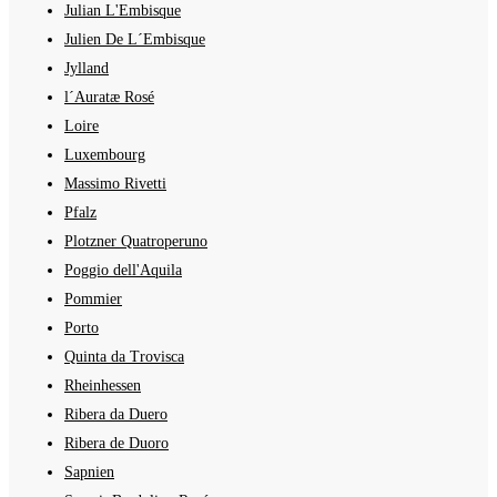
Julian L'Embisque
Julien De L´Embisque
Jylland
l´Auratæ Rosé
Loire
Luxembourg
Massimo Rivetti
Pfalz
Plotzner Quatroperuno
Poggio dell'Aquila
Pommier
Porto
Quinta da Trovisca
Rheinhessen
Ribera da Duero
Ribera de Duoro
Sapnien