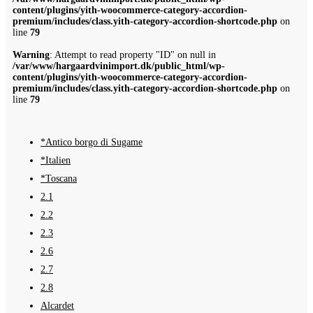
content/plugins/yith-woocommerce-category-accordion-
premium/includes/class.yith-category-accordion-shortcode.php
on
line
79
Warning
: Attempt to read property "ID" on null in
/var/www/hargaardvinimport.dk/public_html/wp-
content/plugins/yith-woocommerce-category-accordion-
premium/includes/class.yith-category-accordion-shortcode.php
on
line
79
*Antico borgo di Sugame
*Italien
*Toscana
2.1
2.2
2.3
2.6
2.7
2.8
Alcardet