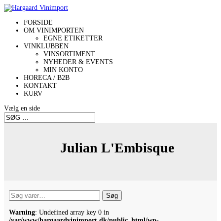
FORSIDE
OM VINIMPORTEN
EGNE ETIKETTER
VINKLUBBEN
VINSORTIMENT
NYHEDER & EVENTS
MIN KONTO
HORECA / B2B
KONTAKT
KURV
Vælg en side
Julian L'Embisque
Søg
Søg
efter:
Warning
: Undefined array key 0 in
/var/www/hargaardvinimport.dk/public_html/wp-