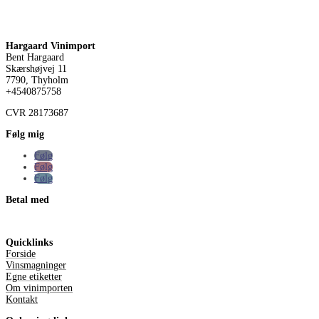
Hargaard Vinimport
Bent Hargaard
Skærshøjvej 11
7790, Thyholm
+4540875758
CVR
28173687
Følg mig
Følg
Følg
Følg
Betal med
Quicklinks
Forside
Vinsmagninger
Egne etiketter
Om vinimporten
Kontakt