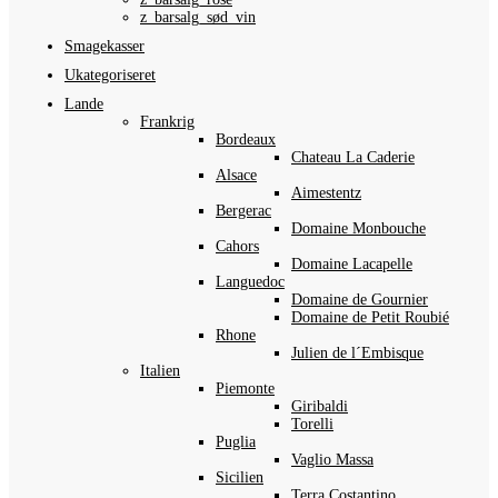
z_barsalg_sød_vin
Smagekasser
Ukategoriseret
Lande
Frankrig
Bordeaux
Chateau La Caderie
Alsace
Aimestentz
Bergerac
Domaine Monbouche
Cahors
Domaine Lacapelle
Languedoc
Domaine de Gournier
Domaine de Petit Roubié
Rhone
Julien de l´Embisque
Italien
Piemonte
Giribaldi
Torelli
Puglia
Vaglio Massa
Sicilien
Terra Costantino