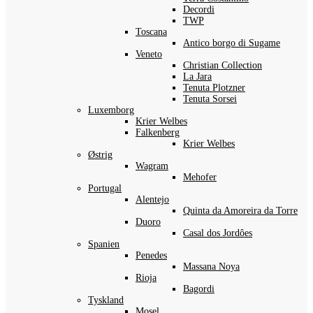
Decordi
TWP
Toscana
Antico borgo di Sugame
Veneto
Christian Collection
La Jara
Tenuta Plotzner
Tenuta Sorsei
Luxemborg
Krier Welbes
Falkenberg
Krier Welbes
Østrig
Wagram
Mehofer
Portugal
Alentejo
Quinta da Amoreira da Torre
Duoro
Casal dos Jordôes
Spanien
Penedes
Massana Noya
Rioja
Bagordi
Tyskland
Mosel