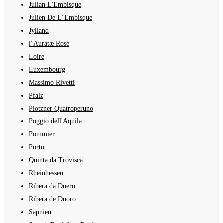
Julian L'Embisque
Julien De L´Embisque
Jylland
l´Auratæ Rosé
Loire
Luxembourg
Massimo Rivetti
Pfalz
Plotzner Quatroperuno
Poggio dell'Aquila
Pommier
Porto
Quinta da Trovisca
Rheinhessen
Ribera da Duero
Ribera de Duoro
Sapnien