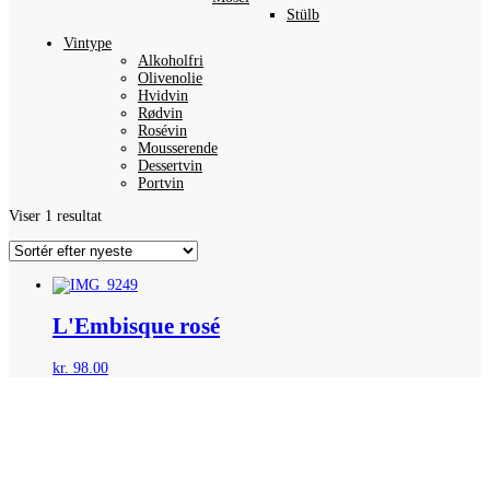
Stülb
Vintype
Alkoholfri
Olivenolie
Hvidvin
Rødvin
Rosévin
Mousserende
Dessertvin
Portvin
Viser 1 resultat
L'Embisque rosé
kr.
98.00