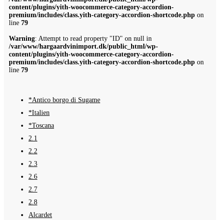
content/plugins/yith-woocommerce-category-accordion-
premium/includes/class.yith-category-accordion-shortcode.php
on
line
79
Warning
: Attempt to read property "ID" on null in
/var/www/hargaardvinimport.dk/public_html/wp-
content/plugins/yith-woocommerce-category-accordion-
premium/includes/class.yith-category-accordion-shortcode.php
on
line
79
*Antico borgo di Sugame
*Italien
*Toscana
2.1
2.2
2.3
2.6
2.7
2.8
Alcardet