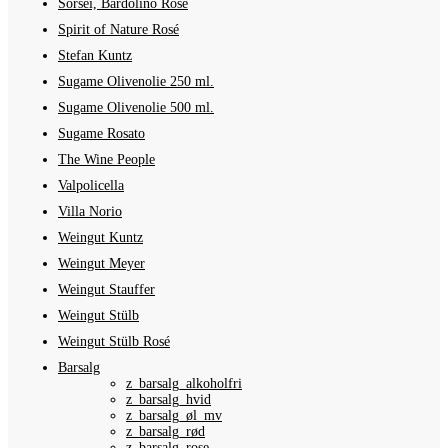
Sorsei, Bardolino Rosé
Spirit of Nature Rosé
Stefan Kuntz
Sugame Olivenolie 250 ml.
Sugame Olivenolie 500 ml.
Sugame Rosato
The Wine People
Valpolicella
Villa Norio
Weingut Kuntz
Weingut Meyer
Weingut Stauffer
Weingut Stülb
Weingut Stülb Rosé
Barsalg
z_barsalg_alkoholfri
z_barsalg_hvid
z_barsalg_øl_mv
z_barsalg_rød
z_barsalg_rose