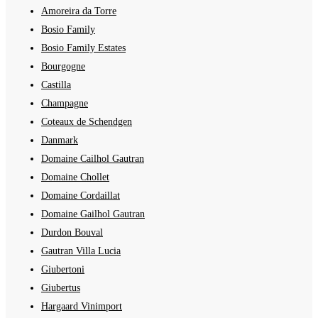
Amoreira da Torre
Bosio Family
Bosio Family Estates
Bourgogne
Castilla
Champagne
Coteaux de Schendgen
Danmark
Domaine Cailhol Gautran
Domaine Chollet
Domaine Cordaillat
Domaine Gailhol Gautran
Durdon Bouval
Gautran Villa Lucia
Giubertoni
Giubertus
Hargaard Vinimport