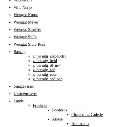
Valpolicella
Villa Norio
Weingut Kuntz
Weingut Meyer
Weingut Stauffer
Weingut Stülb
Weingut Stülb Rosé
Barsalg
z_barsalg_alkoholfri
z_barsalg_hvid
z_barsalg_øl_mv
z_barsalg_rød
z_barsalg_rose
z_barsalg_sød_vin
Smagekasser
Ukategoriseret
Lande
Frankrig
Bordeaux
Chateau La Caderie
Alsace
Aimestentz