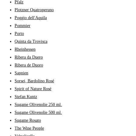
Pfalz
Plotzner Quatroperuno
Poggio dell'Aquila
Pommier
Porto
Quinta da Trovisca
Rheinhessen
Ribera da Duero
Ribera de Duoro
Sapnien
Sorsei, Bardolino Rosé
Spirit of Nature Rosé
Stefan Kuntz
Sugame Olivenolie 250 ml.
Sugame Olivenolie 500 ml.
Sugame Rosato
The Wine People