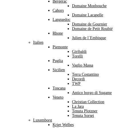
Bergerac
Domaine Monbouche
Cahors
Domaine Lacapelle
Languedoc
Domaine de Gournier
Domaine de Petit Roubié
Rhone
Julien de l´Embisque
Italien
Piemonte
Giribaldi
Torelli
Puglia
Vaglio Massa
Sicilien
Terra Costantino
Decordi
TWP
Toscana
Antico borgo di Sugame
Veneto
Christian Collection
La Jara
Tenuta Plotzner
Tenuta Sorsei
Luxemborg
Krier Welbes