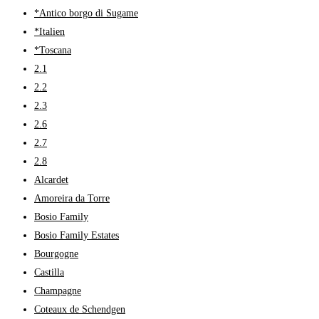
*Antico borgo di Sugame
*Italien
*Toscana
2.1
2.2
2.3
2.6
2.7
2.8
Alcardet
Amoreira da Torre
Bosio Family
Bosio Family Estates
Bourgogne
Castilla
Champagne
Coteaux de Schendgen