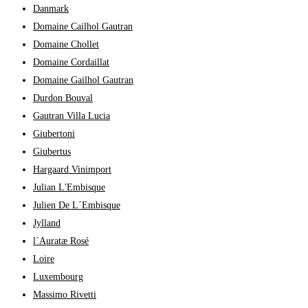
Danmark
Domaine Cailhol Gautran
Domaine Chollet
Domaine Cordaillat
Domaine Gailhol Gautran
Durdon Bouval
Gautran Villa Lucia
Giubertoni
Giubertus
Hargaard Vinimport
Julian L'Embisque
Julien De L´Embisque
Jylland
l´Auratæ Rosé
Loire
Luxembourg
Massimo Rivetti