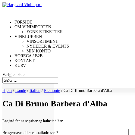
FORSIDE
OM VINIMPORTEN
EGNE ETIKETTER
VINKLUBBEN
VINSORTIMENT
NYHEDER & EVENTS
MIN KONTO
HORECA / B2B
KONTAKT
KURV
Vælg en side
Hjem
/
Lande
/
Italien
/
Piemonte
/ Ca Di Bruno Barbera d'Alba
Ca Di Bruno Barbera d'Alba
Log ind for at se priser og købe ind her
Påkrævet
Brugernavn eller e-mailadresse
*