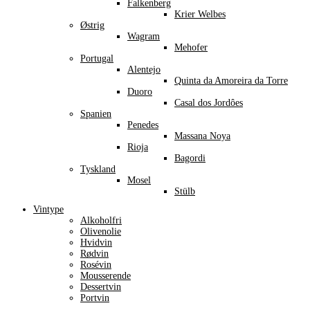
Falkenberg
Krier Welbes
Østrig
Wagram
Mehofer
Portugal
Alentejo
Quinta da Amoreira da Torre
Duoro
Casal dos Jordôes
Spanien
Penedes
Massana Noya
Rioja
Bagordi
Tyskland
Mosel
Stülb
Vintype
Alkoholfri
Olivenolie
Hvidvin
Rødvin
Rosévin
Mousserende
Dessertvin
Portvin