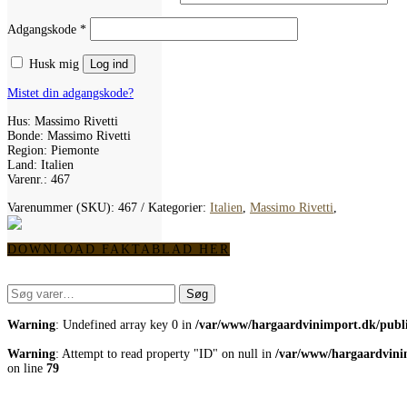
Påkrævet
Adgangskode
*
Husk mig
Log ind
Mistet din adgangskode?
Hus: Massimo Rivetti
Bonde: Massimo Rivetti
Region: Piemonte
Land: Italien
Varenr.: 467
Varenummer (SKU):
467
Kategorier:
Italien
,
Massimo Rivetti
,
DOWNLOAD FAKTABLAD HER
Søg
Søg
efter:
Warning
: Undefined array key 0 in
/var/www/hargaardvinimport.dk/publi
Warning
: Attempt to read property "ID" on null in
/var/www/hargaardvinim
on line
79