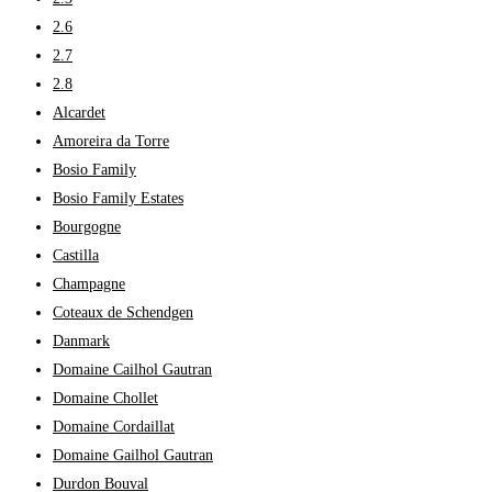
2.6
2.7
2.8
Alcardet
Amoreira da Torre
Bosio Family
Bosio Family Estates
Bourgogne
Castilla
Champagne
Coteaux de Schendgen
Danmark
Domaine Cailhol Gautran
Domaine Chollet
Domaine Cordaillat
Domaine Gailhol Gautran
Durdon Bouval