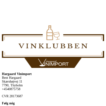
Hargaard Vinimport
Bent Hargaard
Skærshøjvej 11
7790, Thyholm
+4540875758
CVR
28173687
Følg mig