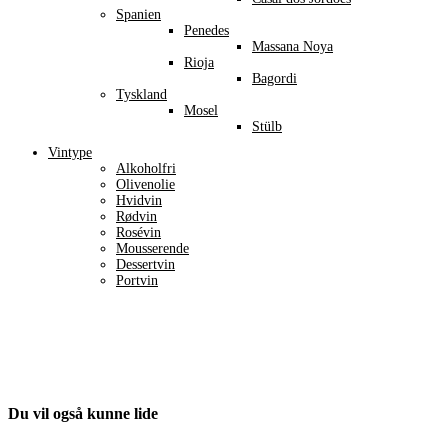
Spanien
Penedes
Massana Noya
Rioja
Bagordi
Tyskland
Mosel
Stülb
Vintype
Alkoholfri
Olivenolie
Hvidvin
Rødvin
Rosévin
Mousserende
Dessertvin
Portvin
Du vil også kunne lide