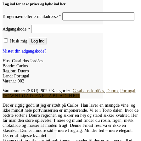
Log ind for at se priser og købe ind her
Påkrævet
Brugernavn eller e-mailadresse
*
Påkrævet
Adgangskode
*
Husk mig
Log ind
Mistet din adgangskode?
Hus: Casal dos Jordôes
Bonde: Carlos
Region: Duoro
Land: Portugal
Varenr.: 902
Varenummer (SKU):
902
Kategorier:
Casal dos Jordôes
,
Duoro
,
Portugal
,
DOWNLOAD FAKTABLAD HER
Det er rigtig godt, at jeg er stødt på Carlos. Han laver en mængde vine, og
ikke mindst hele portvinsserien er imponerende. Vi er i Torto dalen, hvor de
bedste sorter i Douro regionen og sikrer en høj og stabil sikker kvalitet. Her
får man den store oplevelse. I næse og mund finder du rosin, figen, mørk
chokolade og masser af moden frugt. Denne Finest reserva er ikke en
klassiker. Den er mindre sød – mere frugtrig. Mindre fed – mere elegant.
Det er af højeste kvalitet.
Denne portvin vil naturligt nok kunne anvendes til desserter, men undlad