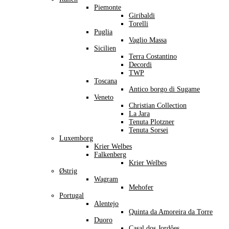
Piemonte
Giribaldi
Torelli
Puglia
Vaglio Massa
Sicilien
Terra Costantino
Decordi
TWP
Toscana
Antico borgo di Sugame
Veneto
Christian Collection
La Jara
Tenuta Plotzner
Tenuta Sorsei
Luxemborg
Krier Welbes
Falkenberg
Krier Welbes
Østrig
Wagram
Mehofer
Portugal
Alentejo
Quinta da Amoreira da Torre
Duoro
Casal dos Jordôes