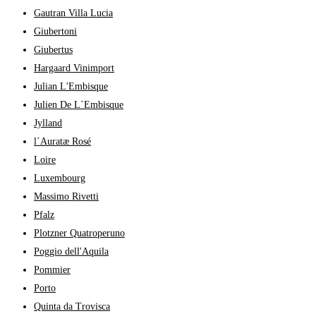
Gautran Villa Lucia
Giubertoni
Giubertus
Hargaard Vinimport
Julian L'Embisque
Julien De L´Embisque
Jylland
l´Auratæ Rosé
Loire
Luxembourg
Massimo Rivetti
Pfalz
Plotzner Quatroperuno
Poggio dell'Aquila
Pommier
Porto
Quinta da Trovisca