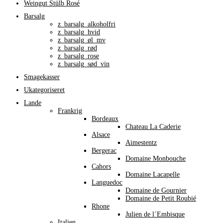
Weingut Stülb Rosé
Barsalg
z_barsalg_alkoholfri
z_barsalg_hvid
z_barsalg_øl_mv
z_barsalg_rød
z_barsalg_rose
z_barsalg_sød_vin
Smagekasser
Ukategoriseret
Lande
Frankrig
Bordeaux
Chateau La Caderie
Alsace
Aimestentz
Bergerac
Domaine Monbouche
Cahors
Domaine Lacapelle
Languedoc
Domaine de Gournier
Domaine de Petit Roubié
Rhone
Julien de l´Embisque
Italien