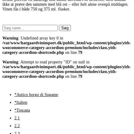
ikke at prøve den sammen med blå ost – eller helt alene ovenpå middagen.
Vinen fås i både 750 og 375 ml. flasker.
Søg
Søg
efter:
Warning
: Undefined array key 0 in
/var/www/hargaardvinimport.dk/public_html/wp-content/plugins/yith-
woocommerce-category-accordion-premium/includes/class.yith-
category-accordion-shortcode.php
on line
79
Warning
: Attempt to read property "ID" on null in
/var/www/hargaardvinimport.dk/public_html/wp-content/plugins/yith-
woocommerce-category-accordion-premium/includes/class.yith-
category-accordion-shortcode.php
on line
79
*Antico borgo di Sugame
*Italien
*Toscana
2.1
2.2
2.3