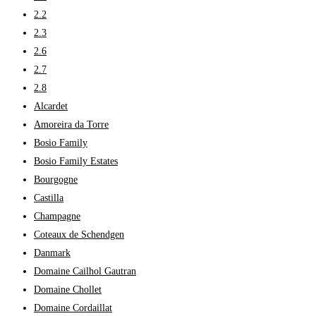
2.2
2.3
2.6
2.7
2.8
Alcardet
Amoreira da Torre
Bosio Family
Bosio Family Estates
Bourgogne
Castilla
Champagne
Coteaux de Schendgen
Danmark
Domaine Cailhol Gautran
Domaine Chollet
Domaine Cordaillat