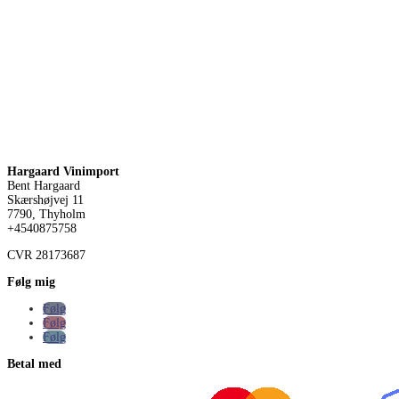
Hargaard Vinimport
Bent Hargaard
Skærshøjvej 11
7790, Thyholm
+4540875758
CVR
28173687
Følg mig
Følg
Følg
Følg
Betal med