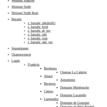
Weingut Stauffer
Weingut Stülb
Weingut Stülb Rosé
Barsalg
z_barsalg_alkoholfri
z_barsalg_hvid
z_barsalg_øl_mv
z_barsalg_rød
z_barsalg_rose
z_barsalg_sød_vin
Smagekasser
Ukategoriseret
Lande
Frankrig
Bordeaux
Chateau La Caderie
Alsace
Aimestentz
Bergerac
Domaine Monbouche
Cahors
Domaine Lacapelle
Languedoc
Domaine de Gournier
Domaine de Petit Roubié