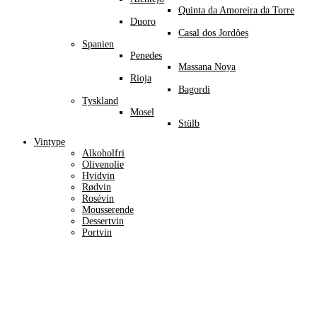
Quinta da Amoreira da Torre
Duoro
Casal dos Jordôes
Spanien
Penedes
Massana Noya
Rioja
Bagordi
Tyskland
Mosel
Stülb
Vintype
Alkoholfri
Olivenolie
Hvidvin
Rødvin
Rosévin
Mousserende
Dessertvin
Portvin