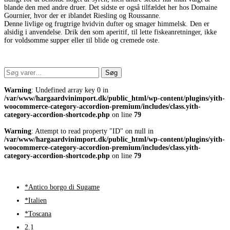
blande den med andre druer. Det sidste er også tilfældet her hos Domaine
Gournier, hvor der er iblandet Riesling og Roussanne.
Denne livlige og frugtrige hvidvin dufter og smager himmelsk. Den er
alsidig i anvendelse. Drik den som aperitif, til lette fiskeanretninger, ikke
for voldsomme supper eller til blide og cremede oste.
Søg
Søg
efter:
Warning
: Undefined array key 0 in
/var/www/hargaardvinimport.dk/public_html/wp-content/plugins/yith-
woocommerce-category-accordion-premium/includes/class.yith-
category-accordion-shortcode.php
on line
79
Warning
: Attempt to read property "ID" on null in
/var/www/hargaardvinimport.dk/public_html/wp-content/plugins/yith-
woocommerce-category-accordion-premium/includes/class.yith-
category-accordion-shortcode.php
on line
79
*Antico borgo di Sugame
*Italien
*Toscana
2.1