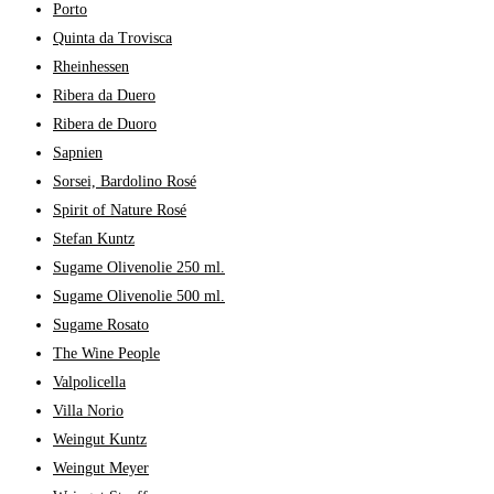
Porto
Quinta da Trovisca
Rheinhessen
Ribera da Duero
Ribera de Duoro
Sapnien
Sorsei, Bardolino Rosé
Spirit of Nature Rosé
Stefan Kuntz
Sugame Olivenolie 250 ml.
Sugame Olivenolie 500 ml.
Sugame Rosato
The Wine People
Valpolicella
Villa Norio
Weingut Kuntz
Weingut Meyer