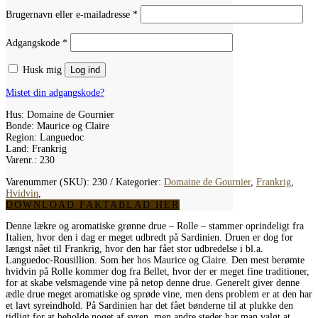
Påkrævet
Brugernavn eller e-mailadresse
*
Påkrævet
Adgangskode
*
Husk mig
Log ind
Mistet din adgangskode?
Hus: Domaine de Gournier
Bonde: Maurice og Claire
Region: Languedoc
Land: Frankrig
Varenr.: 230
Varenummer (SKU):
230
Kategorier:
Domaine de Gournier
,
Frankrig
,
Hvidvin
,
DOWNLOAD FAKTABLAD HER
Denne lækre og aromatiske grønne drue – Rolle – stammer oprindeligt fra
Italien, hvor den i dag er meget udbredt på Sardinien. Druen er dog for
længst nået til Frankrig, hvor den har fået stor udbredelse i bl.a.
Languedoc-Rousillion. Som her hos Maurice og Claire. Den mest berømte
hvidvin på Rolle kommer dog fra Bellet, hvor der er meget fine traditioner,
for at skabe velsmagende vine på netop denne drue. Generelt giver denne
ædle drue meget aromatiske og sprøde vine, men dens problem er at den har
et lavt syreindhold. På Sardinien har det fået bønderne til at plukke den
tidligt for at beholde noget af syren, men andre steder har man valgt at