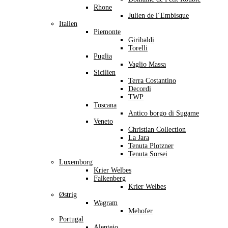
Rhone
Julien de l´Embisque
Italien
Piemonte
Giribaldi
Torelli
Puglia
Vaglio Massa
Sicilien
Terra Costantino
Decordi
TWP
Toscana
Antico borgo di Sugame
Veneto
Christian Collection
La Jara
Tenuta Plotzner
Tenuta Sorsei
Luxemborg
Krier Welbes
Falkenberg
Krier Welbes
Østrig
Wagram
Mehofer
Portugal
Alentejo