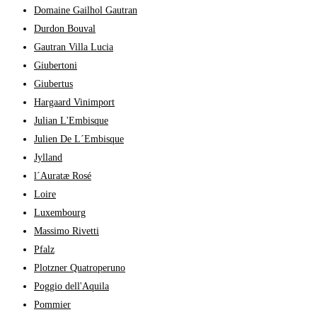
Domaine Gailhol Gautran
Durdon Bouval
Gautran Villa Lucia
Giubertoni
Giubertus
Hargaard Vinimport
Julian L'Embisque
Julien De L´Embisque
Jylland
l´Auratæ Rosé
Loire
Luxembourg
Massimo Rivetti
Pfalz
Plotzner Quatroperuno
Poggio dell'Aquila
Pommier