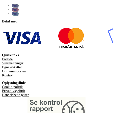
Følg
Følg
Følg
Betal med
Quicklinks
Forside
Vinsmagninger
Egne etiketter
Om vinimporten
Kontakt
Oplysningslinks
Cookie-politik
Privatlivspolitik
Handelsbetingelser