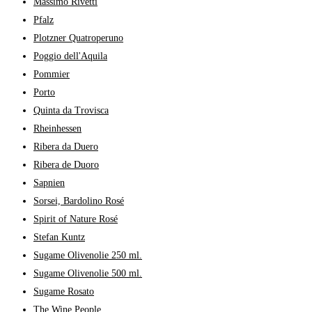
Massimo Rivetti
Pfalz
Plotzner Quatroperuno
Poggio dell'Aquila
Pommier
Porto
Quinta da Trovisca
Rheinhessen
Ribera da Duero
Ribera de Duoro
Sapnien
Sorsei, Bardolino Rosé
Spirit of Nature Rosé
Stefan Kuntz
Sugame Olivenolie 250 ml.
Sugame Olivenolie 500 ml.
Sugame Rosato
The Wine People