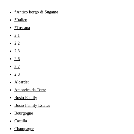
*Antico borgo di Sugame
*Italien
*Toscana
2.1
2.2
2.3
2.6
2.7
2.8
Alcardet
Amoreira da Torre
Bosio Family
Bosio Family Estates
Bourgogne
Castilla
Champagne