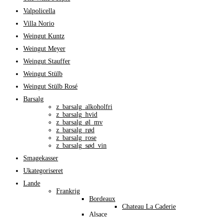
Valpolicella
Villa Norio
Weingut Kuntz
Weingut Meyer
Weingut Stauffer
Weingut Stülb
Weingut Stülb Rosé
Barsalg
z_barsalg_alkoholfri
z_barsalg_hvid
z_barsalg_øl_mv
z_barsalg_rød
z_barsalg_rose
z_barsalg_sød_vin
Smagekasser
Ukategoriseret
Lande
Frankrig
Bordeaux
Chateau La Caderie
Alsace