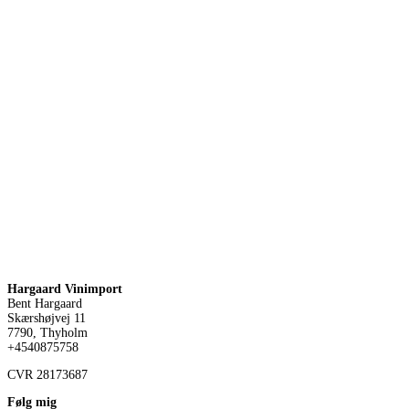
Hargaard Vinimport
Bent Hargaard
Skærshøjvej 11
7790, Thyholm
+4540875758
CVR
28173687
Følg mig