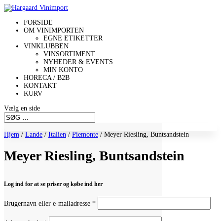
FORSIDE
OM VINIMPORTEN
EGNE ETIKETTER
VINKLUBBEN
VINSORTIMENT
NYHEDER & EVENTS
MIN KONTO
HORECA / B2B
KONTAKT
KURV
Vælg en side
Hjem
/
Lande
/
Italien
/
Piemonte
/ Meyer Riesling, Buntsandstein
Meyer Riesling, Buntsandstein
Log ind for at se priser og købe ind her
Påkrævet
Brugernavn eller e-mailadresse
*
Påkrævet