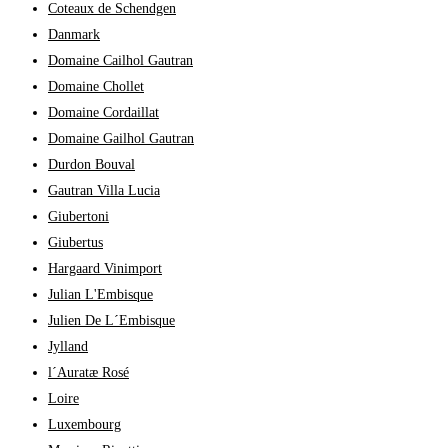
Coteaux de Schendgen
Danmark
Domaine Cailhol Gautran
Domaine Chollet
Domaine Cordaillat
Domaine Gailhol Gautran
Durdon Bouval
Gautran Villa Lucia
Giubertoni
Giubertus
Hargaard Vinimport
Julian L'Embisque
Julien De L´Embisque
Jylland
l´Auratæ Rosé
Loire
Luxembourg