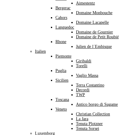
Aimestentz
Bergerac
Domaine Monbouche
Cahors
Domaine Lacapelle
Languedoc
Domaine de Gournier
Domaine de Petit Roubié
Rhone
Julien de l´Embisque
Italien
Piemonte
Giribaldi
Torelli
Puglia
Vaglio Massa
Sicilien
Terra Costantino
Decordi
TWP
Toscana
Antico borgo di Sugame
Veneto
Christian Collection
La Jara
Tenuta Plotzner
Tenuta Sorsei
Luxemborg