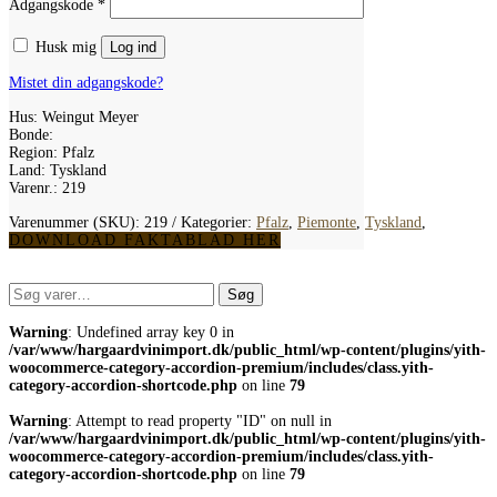
Adgangskode
*
Husk mig
Log ind
Mistet din adgangskode?
Hus: Weingut Meyer
Bonde:
Region: Pfalz
Land: Tyskland
Varenr.: 219
Varenummer (SKU):
219
Kategorier:
Pfalz
,
Piemonte
,
Tyskland
,
DOWNLOAD FAKTABLAD HER
Søg
Søg
efter:
Warning
: Undefined array key 0 in
/var/www/hargaardvinimport.dk/public_html/wp-content/plugins/yith-
woocommerce-category-accordion-premium/includes/class.yith-
category-accordion-shortcode.php
on line
79
Warning
: Attempt to read property "ID" on null in
/var/www/hargaardvinimport.dk/public_html/wp-content/plugins/yith-
woocommerce-category-accordion-premium/includes/class.yith-
category-accordion-shortcode.php
on line
79