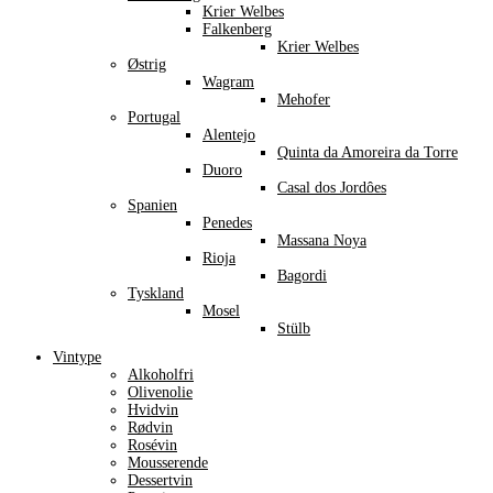
Krier Welbes
Falkenberg
Krier Welbes
Østrig
Wagram
Mehofer
Portugal
Alentejo
Quinta da Amoreira da Torre
Duoro
Casal dos Jordôes
Spanien
Penedes
Massana Noya
Rioja
Bagordi
Tyskland
Mosel
Stülb
Vintype
Alkoholfri
Olivenolie
Hvidvin
Rødvin
Rosévin
Mousserende
Dessertvin