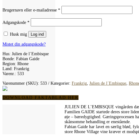
Påkrævet
Brugernavn eller e-mailadresse
*
Påkrævet
Adgangskode
*
Husk mig
Log ind
Mistet din adgangskode?
Hus: Julien de l´Embisque
Bonde: Fabian Gaide
Region: Rhone
Land: Frankrig
Varenr.: 533
Varenummer (SKU):
533
Kategorier:
Frankrig
,
Julien de l´Embisque
,
Rhon
DOWNLOAD FAKTABLAD HER
JULIEN DE L’EMBISQUE vingården dækker 
Familien GAIDE startede deres store lidens
øje – bæredygtighed. Gæringsprocessen har s
skånsomme behandling er enestående.
Fabian Gaide har lavet en særlig blød, fy
store Rhone Village vine kræver et modspi