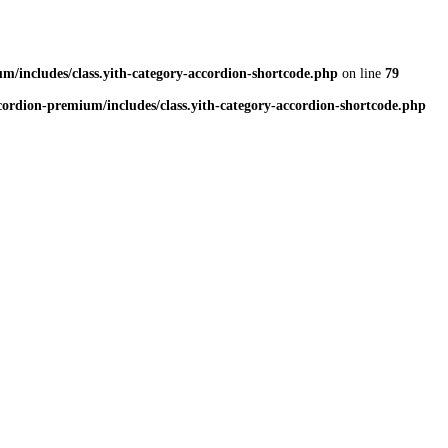
/includes/class.yith-category-accordion-shortcode.php
on line
79
rdion-premium/includes/class.yith-category-accordion-shortcode.php