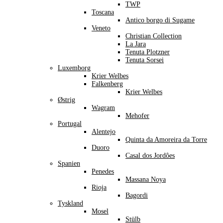
TWP
Toscana
Antico borgo di Sugame
Veneto
Christian Collection
La Jara
Tenuta Plotzner
Tenuta Sorsei
Luxemborg
Krier Welbes
Falkenberg
Krier Welbes
Østrig
Wagram
Mehofer
Portugal
Alentejo
Quinta da Amoreira da Torre
Duoro
Casal dos Jordôes
Spanien
Penedes
Massana Noya
Rioja
Bagordi
Tyskland
Mosel
Stülb