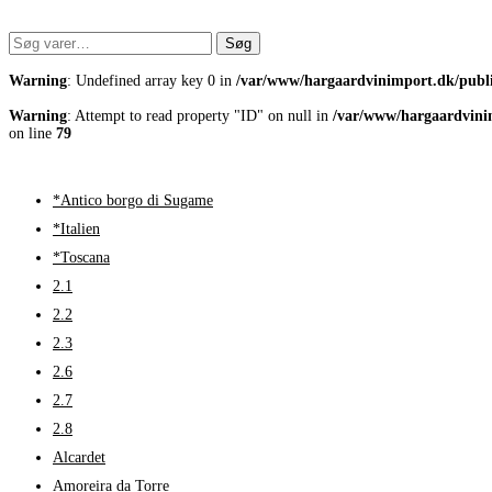
Søg
Søg
efter:
Warning
: Undefined array key 0 in
/var/www/hargaardvinimport.dk/publi
Warning
: Attempt to read property "ID" on null in
/var/www/hargaardvinim
on line
79
*Antico borgo di Sugame
*Italien
*Toscana
2.1
2.2
2.3
2.6
2.7
2.8
Alcardet
Amoreira da Torre