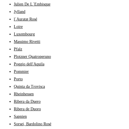
Julien De L´Embisque
Jylland
l´Auratæ Rosé
Loire
Luxembourg
Massimo Rivetti
Pfalz
Plotzner Quatroperuno
Poggio dell'Aquila
Pommier
Porto
Quinta da Trovisca
Rheinhessen
Ribera da Duero
Ribera de Duoro
Sapnien
Sorsei, Bardolino Rosé