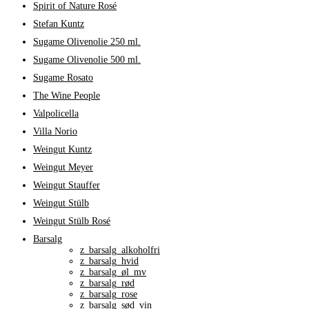
Spirit of Nature Rosé
Stefan Kuntz
Sugame Olivenolie 250 ml.
Sugame Olivenolie 500 ml.
Sugame Rosato
The Wine People
Valpolicella
Villa Norio
Weingut Kuntz
Weingut Meyer
Weingut Stauffer
Weingut Stülb
Weingut Stülb Rosé
Barsalg
z_barsalg_alkoholfri
z_barsalg_hvid
z_barsalg_øl_mv
z_barsalg_rød
z_barsalg_rose
z_barsalg_sød_vin