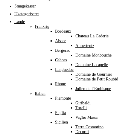
Smagekasser
Ukategoriseret
Lande
Frankrig
Bordeaux
Chateau La Caderie
Alsace
Aimestentz
Bergerac
Domaine Monbouche
Cahors
Domaine Lacapelle
Languedoc
Domaine de Gournier
Domaine de Petit Roubié
Rhone
Julien de l´Embisque
Italien
Piemonte
Giribaldi
Torelli
Puglia
Vaglio Massa
Sicilien
Terra Costantino
Decordi