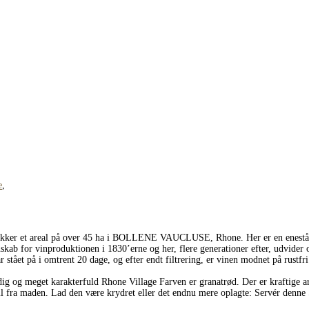
e
,
et areal på over 45 ha i BOLLENE VAUCLUSE, Rhone. Her er en enestående 
kab for vinproduktionen i 1830’erne og her, flere generationer efter, udvider 
tået på i omtrent 20 dage, og efter endt filtrering, er vinen modnet på rustfri 
ldig og meget karakterfuld Rhone Village Farven er granatrød. Der er kraftige
l fra maden. Lad den være krydret eller det endnu mere oplagte: Servér denne 