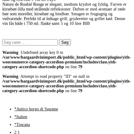
Nature de Roubié Rouge er elegant, medium krydret og fyldig. Farven er
kirsebær-lilla med strålende refleksioner. Duften er med aromaer af røde
bær som moreller, kirsebær og hindbær. Smagen er frugtagtig og
vedvarende. Perfekt til at ledsage grill, gryderetter og grillet kød. Denne
vin fås både i 750 ml. flaske samt 5 og 10 liter BIB
Søg
Søg
efter:
Warning
: Undefined array key 0 in
/var/www/hargaardvinimport.dk/public_html/wp-content/plugins/yith-
woocommerce-category-accordion-premium/includes/class.yith-
category-accordion-shortcode.php
on line
79
Warning
: Attempt to read property "ID" on null in
/var/www/hargaardvinimport.dk/public_html/wp-content/plugins/yith-
woocommerce-category-accordion-premium/includes/class.yith-
category-accordion-shortcode.php
on line
79
*Antico borgo di Sugame
*Italien
*Toscana
2.1