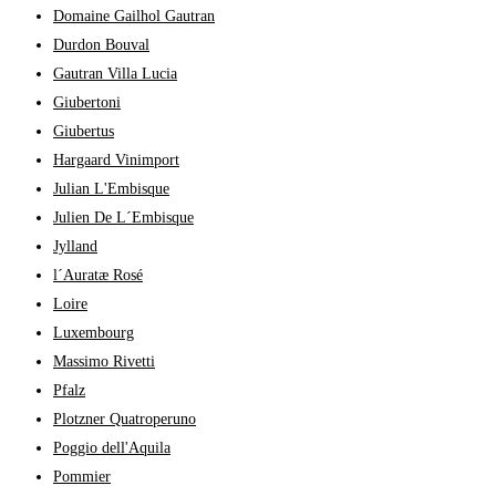
Domaine Gailhol Gautran
Durdon Bouval
Gautran Villa Lucia
Giubertoni
Giubertus
Hargaard Vinimport
Julian L'Embisque
Julien De L´Embisque
Jylland
l´Auratæ Rosé
Loire
Luxembourg
Massimo Rivetti
Pfalz
Plotzner Quatroperuno
Poggio dell'Aquila
Pommier