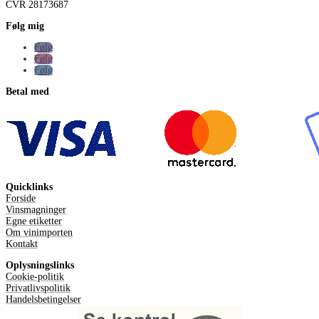
CVR
28173687
Følg mig
Følg
Følg
Følg
Betal med
Quicklinks
Forside
Vinsmagninger
Egne etiketter
Om vinimporten
Kontakt
Oplysningslinks
Cookie-politik
Privatlivspolitik
Handelsbetingelser