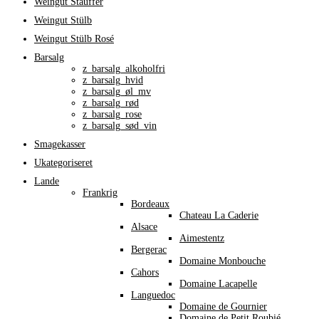
Weingut Stauffer
Weingut Stülb
Weingut Stülb Rosé
Barsalg
z_barsalg_alkoholfri
z_barsalg_hvid
z_barsalg_øl_mv
z_barsalg_rød
z_barsalg_rose
z_barsalg_sød_vin
Smagekasser
Ukategoriseret
Lande
Frankrig
Bordeaux
Chateau La Caderie
Alsace
Aimestentz
Bergerac
Domaine Monbouche
Cahors
Domaine Lacapelle
Languedoc
Domaine de Gournier
Domaine de Petit Roubié