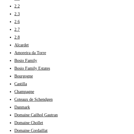
2.2
2.3
2.6
2.7
2.8
Alcardet
Amoreira da Torre
Bosio Family
Bosio Family Estates
Bourgogne
Castilla
Champagne
Coteaux de Schendgen
Danmark
Domaine Cailhol Gautran
Domaine Chollet
Domaine Cordaillat