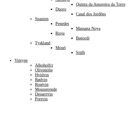
Quinta da Amoreira da Torre
Duoro
Casal dos Jordôes
Spanien
Penedes
Massana Noya
Rioja
Bagordi
Tyskland
Mosel
Stülb
Vintype
Alkoholfri
Olivenolie
Hvidvin
Rødvin
Rosévin
Mousserende
Dessertvin
Portvin