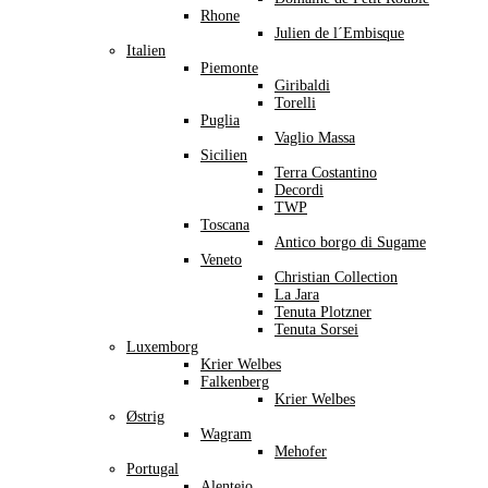
Rhone
Julien de l´Embisque
Italien
Piemonte
Giribaldi
Torelli
Puglia
Vaglio Massa
Sicilien
Terra Costantino
Decordi
TWP
Toscana
Antico borgo di Sugame
Veneto
Christian Collection
La Jara
Tenuta Plotzner
Tenuta Sorsei
Luxemborg
Krier Welbes
Falkenberg
Krier Welbes
Østrig
Wagram
Mehofer
Portugal
Alentejo