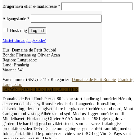
Påkrævet
Brugernavn eller e-mailadresse
*
Påkrævet
Adgangskode
*
Husk mig
Log ind
Mistet din adgangskode?
Hus: Domaine de Petit Roubié
Bonde: Floriane og Olivier Azan
Region: Languedoc
Land: Frankrig
Varenr.: 541
Varenummer (SKU):
541
Kategorier:
Domaine de Petit Roubié
,
Frankrig
,
Languedoc
,
DOWNLOAD FAKTABLAD HER
Domaine de Petit Roubié er et 80 hektar stort landbrug i området Hérault,
der er en del af det sydfranske vindistrikt Languedoc-Roussillon, en
dalsænkning, der er omgivet af tre bjergkæder: Corbières mod nord, Mont
Canigou mod vest og Albères mod syd. Mod øst ligger området ud til
Middelhavet. Floriane og Olivier AZAN har siden 1981 ejet og drevet
gården. De har i høj grad udviklet stedet, som har været i økologisk
produktion siden 1985. Denne omlægning er gennemført samtidig med en
fokus på stabilitet. De producerer hvide vine i BOB og Vin De Pays samt
røde og rosévine i Vin De Pays.