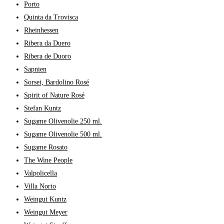
Porto
Quinta da Trovisca
Rheinhessen
Ribera da Duero
Ribera de Duoro
Sapnien
Sorsei, Bardolino Rosé
Spirit of Nature Rosé
Stefan Kuntz
Sugame Olivenolie 250 ml.
Sugame Olivenolie 500 ml.
Sugame Rosato
The Wine People
Valpolicella
Villa Norio
Weingut Kuntz
Weingut Meyer