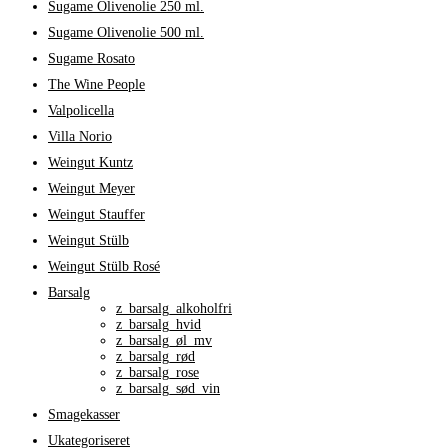
Sugame Olivenolie 250 ml.
Sugame Olivenolie 500 ml.
Sugame Rosato
The Wine People
Valpolicella
Villa Norio
Weingut Kuntz
Weingut Meyer
Weingut Stauffer
Weingut Stülb
Weingut Stülb Rosé
Barsalg
z_barsalg_alkoholfri
z_barsalg_hvid
z_barsalg_øl_mv
z_barsalg_rød
z_barsalg_rose
z_barsalg_sød_vin
Smagekasser
Ukategoriseret