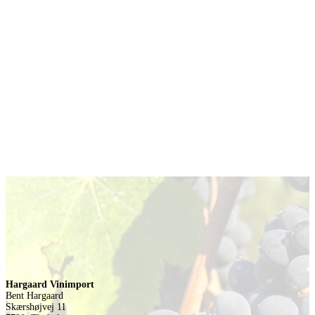
Hargaard Vinimport
Bent Hargaard
Skærshøjvej 11