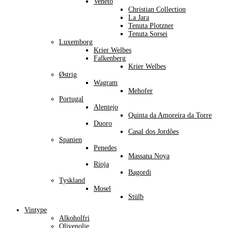
Veneto
Christian Collection
La Jara
Tenuta Plotzner
Tenuta Sorsei
Luxemborg
Krier Welbes
Falkenberg
Krier Welbes
Østrig
Wagram
Mehofer
Portugal
Alentejo
Quinta da Amoreira da Torre
Duoro
Casal dos Jordôes
Spanien
Penedes
Massana Noya
Rioja
Bagordi
Tyskland
Mosel
Stülb
Vintype
Alkoholfri
Olivenolie