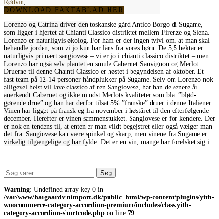
Rødvin
,
DOWNLOAD FAKTABLAD HER
Lorenzo og Catrina driver den toskanske gård Antico Borgo di Sugame,
som ligger i hjertet af Chianti Classico distriktet mellem Firenze og Siena.
Lorenzo er naturligvis økolog. For ham er der ingen tvivl om, at man skal
behandle jorden, som vi jo kun har låns fra vores børn. De 5,5 hektar er
naturligvis primært sangiovese – vi er jo i chianti classico distriktet – men
Lorenzo har også selv plantet en smule Cabernet Sauvignon og Merlot.
Druerne til denne Chainti Classico er høstet i begyndelsen af oktober. Et
fast team på 12-14 personer håndplukker på Sugame. Selv om Lorenzo nok
alligevel helst vil lave classico af ren Sangiovese, har han de senere år
anerkendt Cabernet og ikke mindst Merlots kvaliteter som bla. ”blød-
gørende drue” og han har derfor tilsat 5% ”franske” druer i denne Italiener.
Vinen har ligget på fransk eg fra november i høståret til den efterfølgende
december. Herefter er vinen sammenstukket. Sangiovese er for kendere. Der
er nok en tendens til, at enten er man vildt begejstret eller også vælger man
det fra. Sangiovese kan være spinkel og skarp, men vinene fra Sugame er
virkelig tilgængelige og har fylde. Det er en vin, mange har forelsket sig i.
Søg
Søg
efter:
Warning
: Undefined array key 0 in
/var/www/hargaardvinimport.dk/public_html/wp-content/plugins/yith-
woocommerce-category-accordion-premium/includes/class.yith-
category-accordion-shortcode.php
on line
79