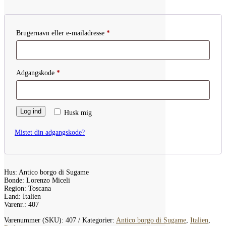
Påkrævet
Brugernavn eller e-mailadresse
*
Påkrævet
Adgangskode
*
Log ind
Husk mig
Mistet din adgangskode?
Hus: Antico borgo di Sugame
Bonde: Lorenzo Miceli
Region: Toscana
Land: Italien
Varenr.: 407
Varenummer (SKU):
407
Kategorier:
Antico borgo di Sugame
,
Italien
,