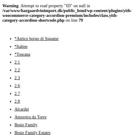
Warning
: Attempt to read property "ID" on null in
/var/www/hargaardvinimport.dk/public_html/wp-content/plugins/yith-
woocommerce-category-accordion-premium/includes/class.yith-
category-accordion-shortcode.php
on line
79
*Antico borgo di Sugame
*Italien
*Toscana
2.1
2.2
2.3
2.6
2.7
2.8
Alcardet
Amoreira da Torre
Bosio Family
Bosio Family Estates