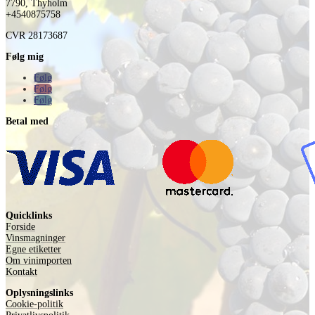
7790, Thyholm
+4540875758
CVR
28173687
Følg mig
Følg
Følg
Følg
Betal med
Quicklinks
Forside
Vinsmagninger
Egne etiketter
Om vinimporten
Kontakt
Oplysningslinks
Cookie-politik