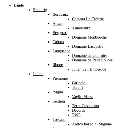
Lande
Frankrig
Bordeaux
Chateau La Caderie
Alsace
Aimestentz
Bergerac
Domaine Monbouche
Cahors
Domaine Lacapelle
Languedoc
Domaine de Gournier
Domaine de Petit Roubié
Rhone
Julien de l´Embisque
Italien
Piemonte
Giribaldi
Torelli
Puglia
Vaglio Massa
Sicilien
Terra Costantino
Decordi
TWP
Toscana
Antico borgo di Sugame