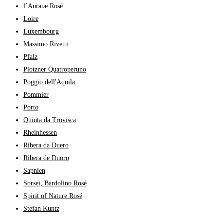
l´Auratæ Rosé
Loire
Luxembourg
Massimo Rivetti
Pfalz
Plotzner Quatroperuno
Poggio dell'Aquila
Pommier
Porto
Quinta da Trovisca
Rheinhessen
Ribera da Duero
Ribera de Duoro
Sapnien
Sorsei, Bardolino Rosé
Spirit of Nature Rosé
Stefan Kuntz