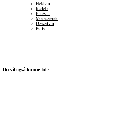
Hvidvin
Rødvin
Rosévin
Mousserende
Dessertvin
Portvin
Du vil også kunne lide