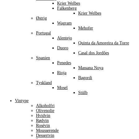
Krier Welbes
Falkenberg
Krier Welbes
Østrig
Wagram
Mehofer
Portugal
Alentejo
Quinta da Amoreira da Torre
Duoro
Casal dos Jordôes
Spanien
Penedes
Massana Noya
Rioja
Bagordi
Tyskland
Mosel
Stülb
Vintype
Alkoholfri
Olivenolie
Hvidvin
Rødvin
Rosévin
Mousserende
Dessertvin