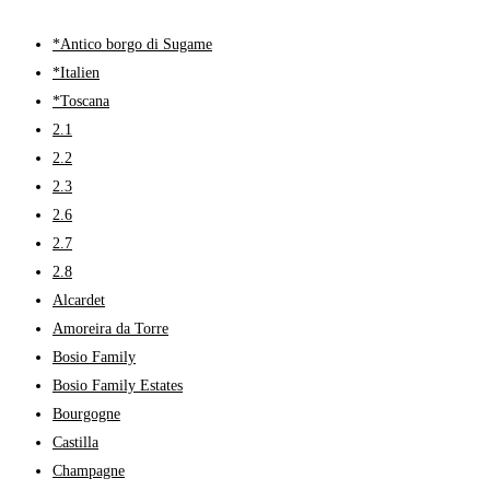
*Antico borgo di Sugame
*Italien
*Toscana
2.1
2.2
2.3
2.6
2.7
2.8
Alcardet
Amoreira da Torre
Bosio Family
Bosio Family Estates
Bourgogne
Castilla
Champagne