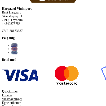
Hargaard Vinimport
Bent Hargaard
Skærshøjvej 11
7790, Thyholm
+4540875758
CVR
28173687
Følg mig
Følg
Følg
Følg
Betal med
Quicklinks
Forside
Vinsmagninger
Egne etiketter