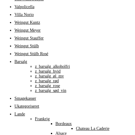
Valpolicella
Villa Norio
Weingut Kuntz
Weingut Meyer
Weingut Stauffer
Weingut Stülb
Weingut Stülb Rosé
Barsalg
z_barsalg_alkoholfri
z_barsalg_hvid
z_barsalg_øl_mv
z_barsalg_rød
z_barsalg_rose
z_barsalg_sød_vin
Smagekasser
Ukategoriseret
Lande
Frankrig
Bordeaux
Chateau La Caderie
Alsace