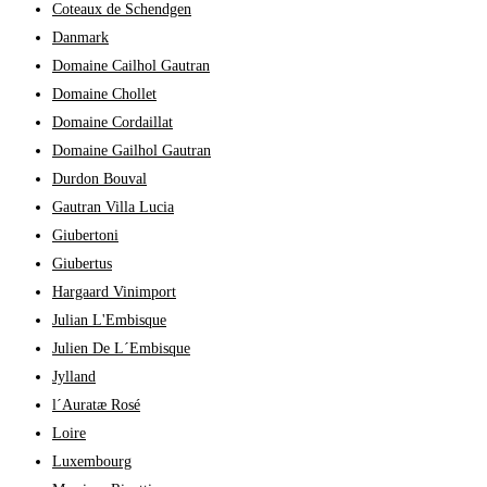
Coteaux de Schendgen
Danmark
Domaine Cailhol Gautran
Domaine Chollet
Domaine Cordaillat
Domaine Gailhol Gautran
Durdon Bouval
Gautran Villa Lucia
Giubertoni
Giubertus
Hargaard Vinimport
Julian L'Embisque
Julien De L´Embisque
Jylland
l´Auratæ Rosé
Loire
Luxembourg