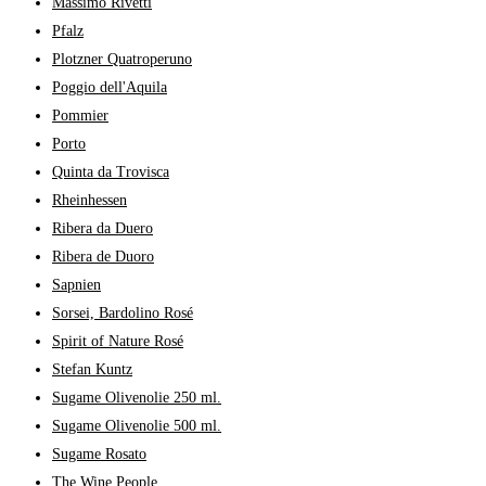
Massimo Rivetti
Pfalz
Plotzner Quatroperuno
Poggio dell'Aquila
Pommier
Porto
Quinta da Trovisca
Rheinhessen
Ribera da Duero
Ribera de Duoro
Sapnien
Sorsei, Bardolino Rosé
Spirit of Nature Rosé
Stefan Kuntz
Sugame Olivenolie 250 ml.
Sugame Olivenolie 500 ml.
Sugame Rosato
The Wine People