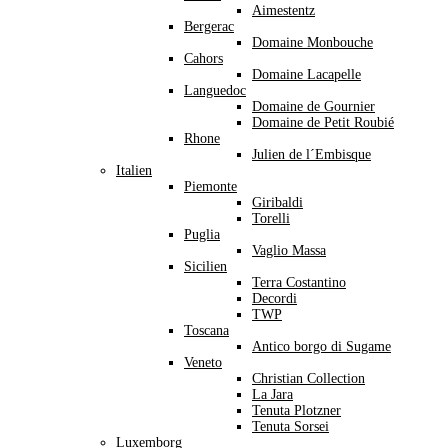
Aimestentz
Bergerac
Domaine Monbouche
Cahors
Domaine Lacapelle
Languedoc
Domaine de Gournier
Domaine de Petit Roubié
Rhone
Julien de l´Embisque
Italien
Piemonte
Giribaldi
Torelli
Puglia
Vaglio Massa
Sicilien
Terra Costantino
Decordi
TWP
Toscana
Antico borgo di Sugame
Veneto
Christian Collection
La Jara
Tenuta Plotzner
Tenuta Sorsei
Luxemborg