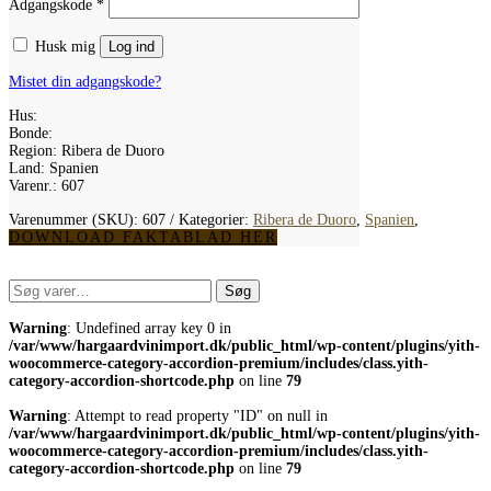
Adgangskode
*
Husk mig
Log ind
Mistet din adgangskode?
Hus:
Bonde:
Region: Ribera de Duoro
Land: Spanien
Varenr.: 607
Varenummer (SKU):
607
Kategorier:
Ribera de Duoro
,
Spanien
,
DOWNLOAD FAKTABLAD HER
Søg
Søg
efter:
Warning
: Undefined array key 0 in
/var/www/hargaardvinimport.dk/public_html/wp-content/plugins/yith-
woocommerce-category-accordion-premium/includes/class.yith-
category-accordion-shortcode.php
on line
79
Warning
: Attempt to read property "ID" on null in
/var/www/hargaardvinimport.dk/public_html/wp-content/plugins/yith-
woocommerce-category-accordion-premium/includes/class.yith-
category-accordion-shortcode.php
on line
79