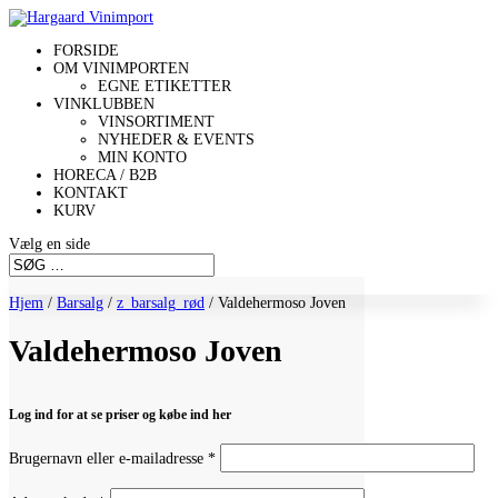
FORSIDE
OM VINIMPORTEN
EGNE ETIKETTER
VINKLUBBEN
VINSORTIMENT
NYHEDER & EVENTS
MIN KONTO
HORECA / B2B
KONTAKT
KURV
Vælg en side
Hjem
/
Barsalg
/
z_barsalg_rød
/ Valdehermoso Joven
Valdehermoso Joven
Log ind for at se priser og købe ind her
Påkrævet
Brugernavn eller e-mailadresse
*
Påkrævet